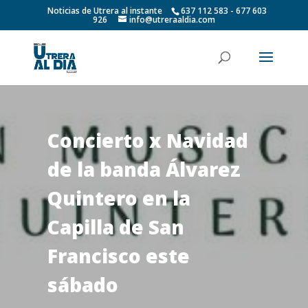
Noticias de Utrera al instante
637 112 583 - 677 603
926
info@utreraaldia.com
Concierto x Navidad
de la banda Álvarez
Quintero en la
Capilla de San
Francisco este
sábado