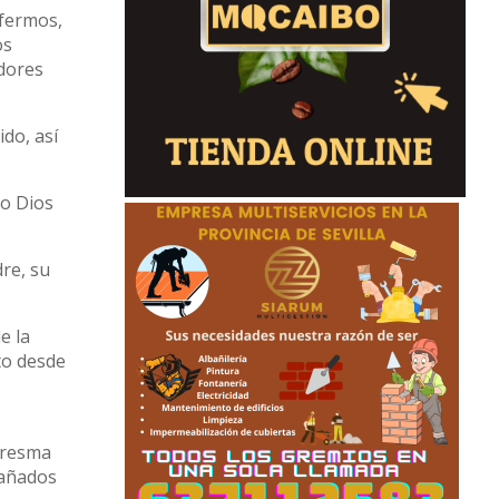
nfermos,
os
adores
do, así
ro Dios
re, su
e la
nto desde
aresma
pañados