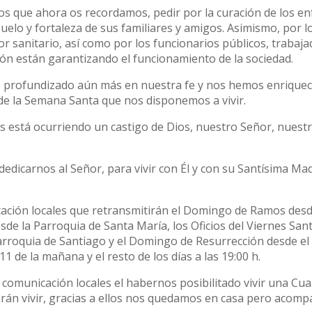
s que ahora os recordamos, pedir por la curación de los e
nsuelo y fortaleza de sus familiares y amigos. Asimismo, por l
r sanitario, así como por los funcionarios públicos, trabaj
ión están garantizando el funcionamiento de la sociedad.
s profundizado aún más en nuestra fe y nos hemos enriqueci
de la Semana Santa que nos disponemos a vivir.
 está ocurriendo un castigo de Dios, nuestro Señor, nuest
dicarnos al Señor, para vivir con Él y con su Santísima Mad
icación locales que retransmitirán el Domingo de Ramos desd
esde la Parroquia de Santa María, los Oficios del Viernes Sa
 Parroquia de Santiago y el Domingo de Resurrección desde el
1 de la mañana y el resto de los días a las 19:00 h.
comunicación locales el habernos posibilitado vivir una Cu
rán vivir, gracias a ellos nos quedamos en casa pero acom