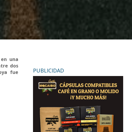
 en una
ntre dos
PUBLICIDAD
oya fue