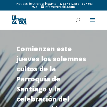
Noticias de Utrera al instante
637 112 583 - 677 603
926
info@utreraaldia.com
Comienzan este
jueves los solemnes
cultos de la
Parroquia de
Santiago y la
celebración del