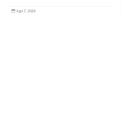
Ago 7, 2026

El Castillo de Utrera vibrará esta noche bajo
el Carnaval de Cádiz con la comparsa «Los
Humanos»