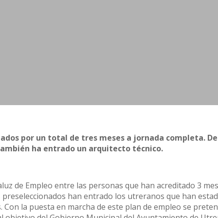
tados por un total de tres meses a jornada completa. De
 también ha entrado un arquitecto técnico.
aluz de Empleo entre las personas que han acreditado 3 me
os preseleccionados han entrado los utreranos que han esta
 Con la puesta en marcha de este plan de empleo se prete
pal objetivo del Gobierno Municipal del Ayuntamiento de Utre