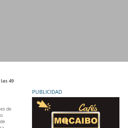
 las 49
PUBLICIDAD
ses de
do
nde
ra.