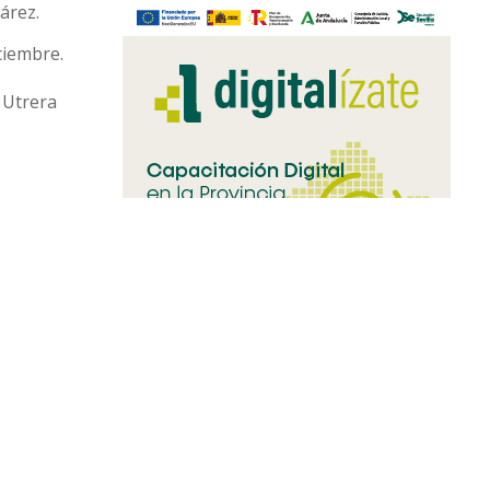
árez.
ciembre.
 Utrera