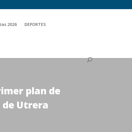
zas 2026
DEPORTES
rimer plan de
 de Utrera