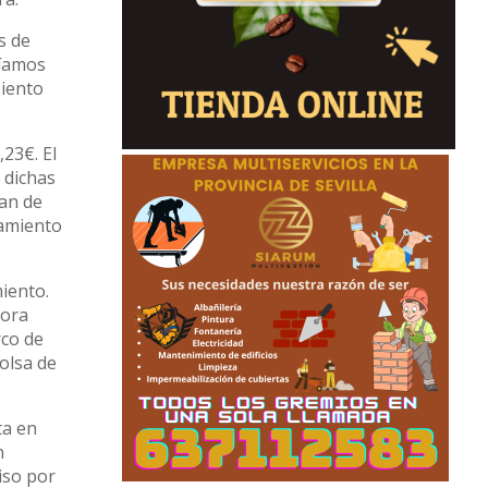
s de
cíamos
siento
23€. El
 dichas
lan de
tamiento
iento.
hora
rco de
olsa de
ta en
n
iso por