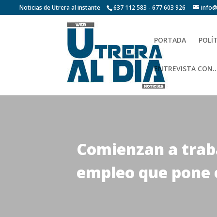
Noticias de Utrera al instante
637 112 583 - 677 603 926
info@
PORTADA
POLÍ
ENTREVISTA CON…
Comienzan a traba
empleo que pone 