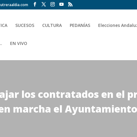
utreraaldia.com
TICA
SUCESOS
CULTURA
PEDANÍAS
Elecciones Andalu
.
EN VIVO
jar los contratados en el p
en marcha el Ayuntamiento