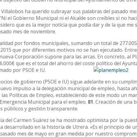
a Villalobos ha querido subrayar sus palabras del pasado me
Ni el Gobierno Municipal ni el Alcalde son creíbles si no ha
sidero que es la mejor noticia que podía dar y de la que me 
pasado mes de noviembre.
talidad por fondos municipales, sumando un total de 277.005,
 2015 que por diferentes motivos no se han ejecutado. Entre
a nueva Corporación supone para las arcas. En concreto, al P
.000€ que es el total del ahorro del coste político del Ayun
rmado por PSOE e IU.
socios de gobierno (PSOE e IU) sigue adelante en su cumplim
evo impulso a la delegación municipal de empleo, hasta a
 las Políticas de Empleo, estableciendo de este modo un ma
Emergencia Municipal para el empleo.
81
. Creación de una b
os públicos y gestión transparente.
ía del Carmen Suárez se ha mostrado optimista por la pues
desarrollado en la historia de Utrera. «Es el principio de u
el pasado mes de mayo en gran medida por nuestro comprom