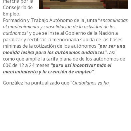
marcha por la
Consejería de
Empleo,
Formación y Trabajo Autónomo de la Junta
“
encaminadas
al mantenimiento y consolidación de la actividad de los
autónomos”
y que se inste al Gobierno de la Nación a
paralizar y rectificar la mencionada subida de las bases
mínimas de la cotización de los autónomos
“
por ser una
medida lesiva para los autónomos andaluces
”
, así
como que amplíe la tarifa plana de de los autónomos de
60€ de 12 a 24 meses
“para así incentivar más el
mantenimiento y la creación de empleo”
.
González ha puntualizado que “
Ciudadanos ya ha
ampliado la vigencia de esa tarifa plana en Andalucía hasta
el 30 de septiembre del año próximo, con una dotación
adicional de 13,5 millones de euros”
. Por último, la
portavoz de Cs Utrera también solicita al propio
Ayuntamiento de Utrera la inmediata puesta en marcha
de la segunda línea de ayudas que se aprobaron para los
autónomos utreranos.