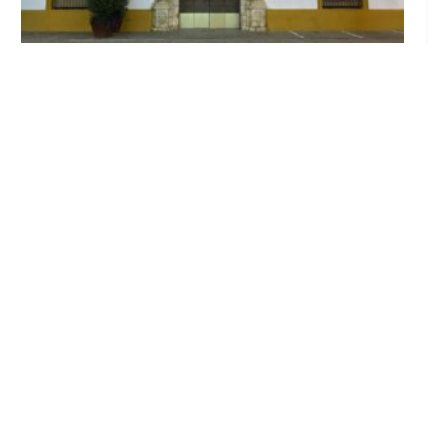
El Ayuntamiento abre el periodo de
información pública de la nueva Ordenanza
de Urbanismo
Ago 6, 2026
