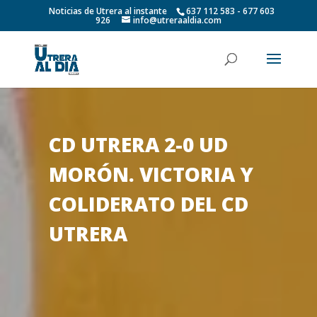
Noticias de Utrera al instante
637 112 583 - 677 603
926
info@utreraaldia.com
CD UTRERA 2-0 UD
MORÓN. VICTORIA Y
COLIDERATO DEL CD
UTRERA