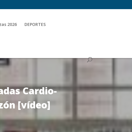
zas 2026
DEPORTES
adas Cardio-
zón [vídeo]