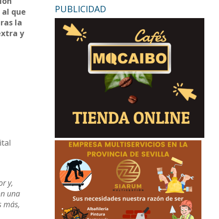
ión
PUBLICIDAD
 al que
ras la
extra y
tal
r y,
on una
s más,