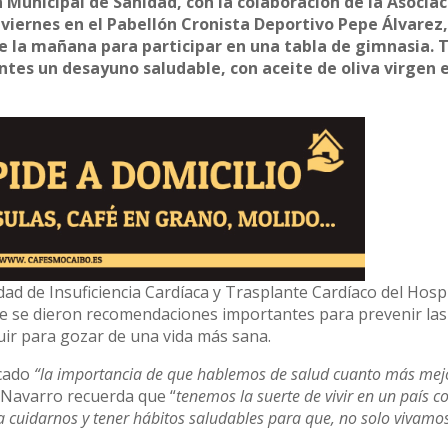
 Municipal de Sanidad, con la colaboración de la Asociac
viernes en el Pabellón Cronista Deportivo Pepe Álvarez,
e la mañana para participar en una tabla de gimnasia. T
antes un desayuno saludable, con aceite de oliva virgen 
ad de Insuficiencia Cardíaca y Trasplante Cardíaco del Hospi
 que se dieron recomendaciones importantes para prevenir las
ir para gozar de una vida más sana.
acado
“la importancia de que hablemos de salud cuanto más mejo
. Navarro recuerda que “
tenemos la suerte de vivir en un país c
 cuidarnos y tener hábitos saludables para que, no solo vivamo