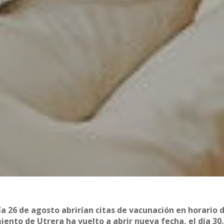
 26 de agosto abrirían citas de vacunación en horario 
iento de Utrera ha vuelto a abrir nueva fecha, el día 30.