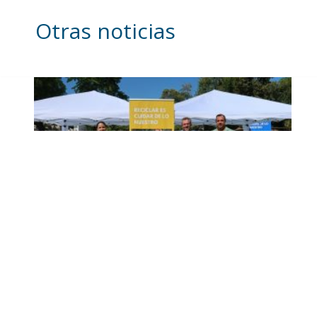
Otras noticias
Inicia en Trajano la
campaña de
concienciación del
consistorio utrerano