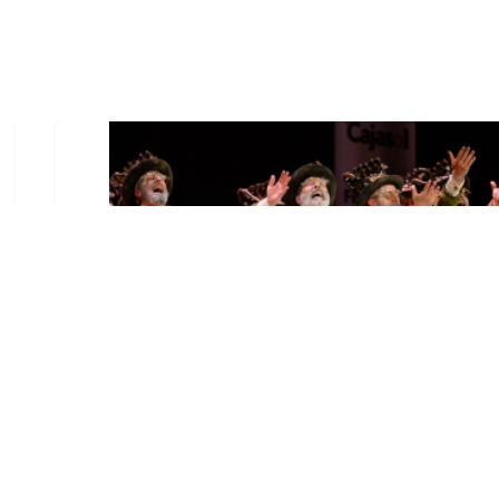
El Castillo de Utrera
vibrará esta noche bajo el
Carnaval de Cádiz con la
comparsa «Los Humanos»