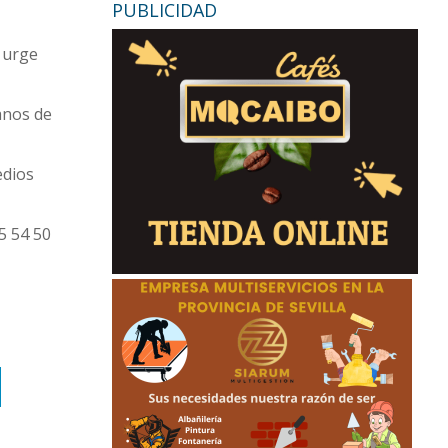
PUBLICIDAD
 urge
anos de
edios
5 54 50