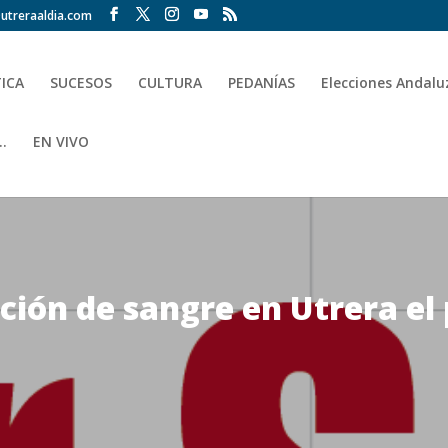
utreraaldia.com
TICA
SUCESOS
CULTURA
PEDANÍAS
Elecciones Andalu
.
EN VIVO
ión de sangre en Utrera el