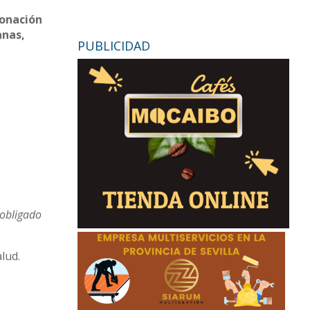
donación
anas,
PUBLICIDAD
 obligado
lud.