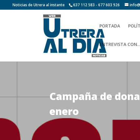
Noticias de Utrera al instante
637 112 583 - 677 603 926
info@
PORTADA
POLÍ
ENTREVISTA CON…
Campaña de donac
enero