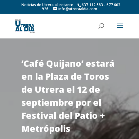
Noticias de Utrera al instante
637 112 583 - 677 603
926
info@utreraaldia.com
‘Café Quijano’ estará
en la Plaza de Toros
de Utrera el 12 de
septiembre por el
Festival del Patio +
Metrópolis