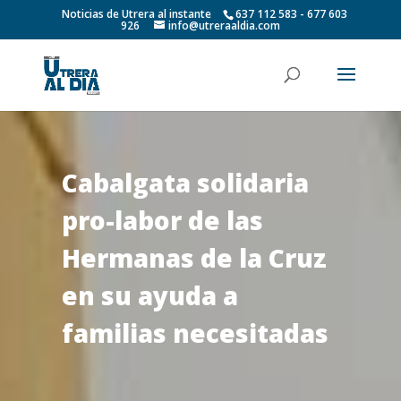
Noticias de Utrera al instante
637 112 583 - 677 603
926
info@utreraaldia.com
Cabalgata solidaria
pro-labor de las
Hermanas de la Cruz
en su ayuda a
familias necesitadas