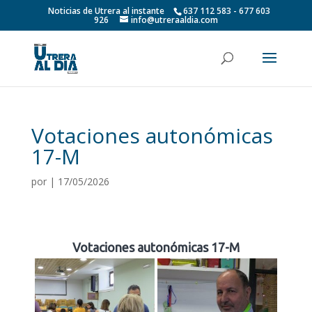
Noticias de Utrera al instante
637 112 583 - 677 603
926
info@utreraaldia.com
Votaciones autonómicas
17-M
por
|
17/05/2026
Votaciones autonómicas 17-M