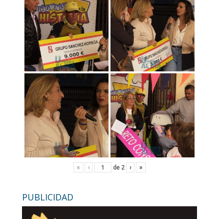
«
‹
de
2
›
»
PUBLICIDAD