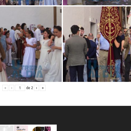
«
‹
de
2
›
»