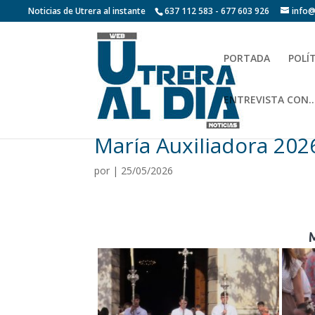
Noticias de Utrera al instante
637 112 583 - 677 603 926
info@
PORTADA
POLÍ
ENTREVISTA CON…
María Auxiliadora 202
por
|
25/05/2026
M