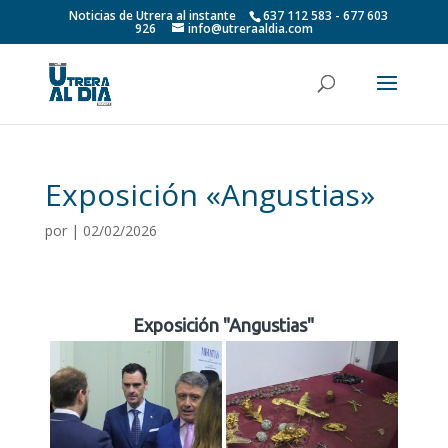
Noticias de Utrera al instante
637 112 583 - 677 603
926
info@utreraaldia.com
Exposición «Angustias»
por
|
02/02/2026
Exposición "Angustias"