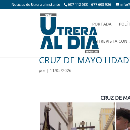
Noticias de Utrera al instante
637 112 583 - 677 603 926
info@
PORTADA
POLÍ
ENTREVISTA CON…
CRUZ DE MAYO HDAD
por
|
11/05/2026
CRUZ DE M