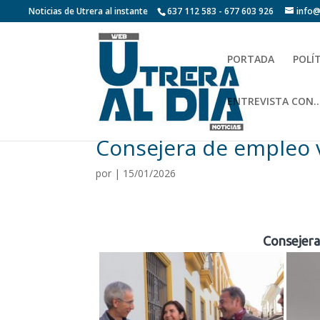
Noticias de Utrera al instante
637 112 583 - 677 603 926
info@
PORTADA
POLÍ
ENTREVISTA CON…
Consejera de empleo v
por
|
15/01/2026
Consejera