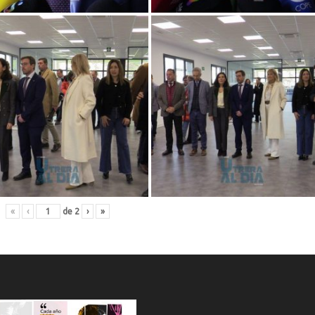
«
‹
de
2
›
»