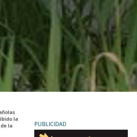
añolas
ibido la
PUBLICIDAD
 de la