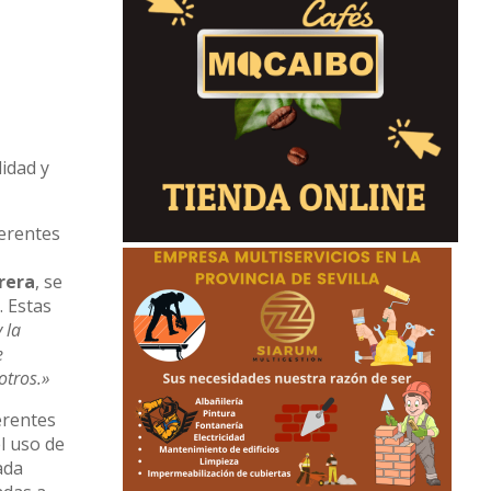
idad y
ferentes
rera
, se
. Estas
 la
e
otros.»
erentes
el uso de
ada