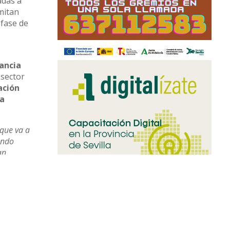
adas a
mitan
 fase de
vancia
 sector
ación
na
 que va a
endo
an