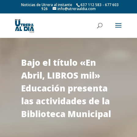
Noticias de Utrera al instante
637 112 583 - 677 603
926
info@utreraaldia.com
Bajo el título «En
Abril, LIBROS mil»
Educación presenta
las actividades de la
Biblioteca Municipal