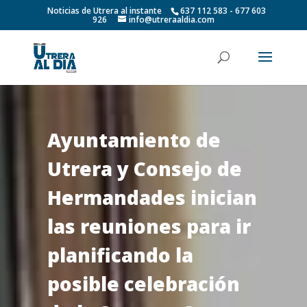
Noticias de Utrera al instante
637 112 583 - 677 603
926
info@utreraaldia.com
Ayuntamiento de
Utrera y Consejo de
Hermandades inician
las reuniones para ir
planificando la
posible celebración