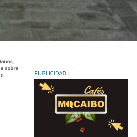
danos,
te sobre
PUBLICIDAD
es