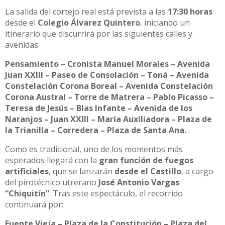
La salida del cortejo real está prevista a las
17:30 horas
desde el
Colegio Álvarez Quintero
, iniciando un
itinerario que discurrirá por las siguientes calles y
avenidas:
Pensamiento – Cronista Manuel Morales – Avenida
Juan XXIII – Paseo de Consolación – Toná – Avenida
Constelación Corona Boreal – Avenida Constelación
Corona Austral – Torre de Matrera – Pablo Picasso –
Teresa de Jesús – Blas Infante – Avenida de los
Naranjos – Juan XXIII – María Auxiliadora – Plaza de
la Trianilla – Corredera – Plaza de Santa Ana.
Como es tradicional, uno de los momentos más
esperados llegará con la
gran función de fuegos
artificiales
, que se lanzarán
desde el Castillo
, a cargo
del pirotécnico utrerano
José Antonio Vargas
“Chiquitín”
. Tras este espectáculo, el recorrido
continuará por:
Fuente Vieja – Plaza de la Constitución – Plaza del