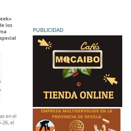
Week»
de los
PUBLICIDAD
ama
especial
as en el
-26, el