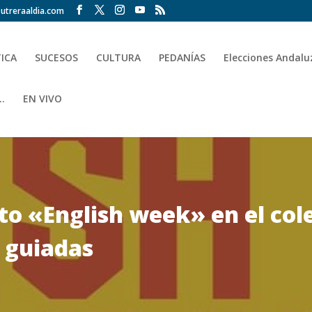
utreraaldia.com
TICA
SUCESOS
CULTURA
PEDANÍAS
Elecciones Andalu
.
EN VIVO
to «English week» en el col
s guiadas