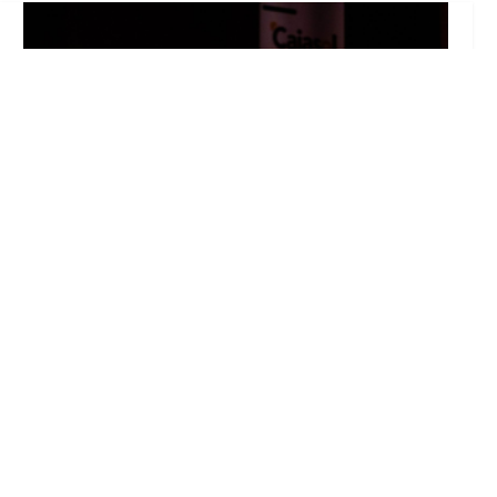
El Castillo de Utrera vibrará esta noche bajo
el Carnaval de Cádiz con la comparsa «Los
Humanos»
Ago 7, 2026
