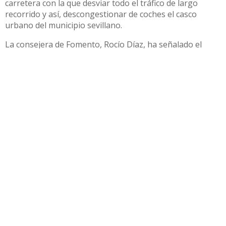
carretera con la que desviar todo el tráfico de largo
recorrido y así, descongestionar de coches el casco
urbano del municipio sevillano.
La consejera de Fomento, Rocío Díaz, ha señalado el
compromiso del Gobierno andaluz con Utrera, que no
solo se traduce en la construcción de viviendas públicas
como la promoción de Ruedos de Consolación, sino
también “con mejorar las comunicaciones con esta
ciudad”. En ese sentido, ha señalado que, con esta
licitación,
“se empieza a ofrecer una respuesta a una
demanda de los utreranos de hace más de dos décadas”.
“En
este Gobierno trabajamos en el corto y en el medio
plazo”,
ha añadido la titular de Fomento, que ha
recordado otras actuaciones en el municipio como las
recientes obras de renovación del firme de la carretera
entre Utrera y Los Palacios (A-362).
El proyecto que se acaba de licitar responde a la
situación de la carretera A-394, que cruza todo el
municipio en forma de travesía, con un tráfico de cerca