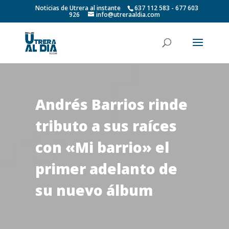
Noticias de Utrera al instante
637 112 583 - 677 603
926
info@utreraaldia.com
Andrés Barrios rinde
tributo a sus raíces
con «Mi barrio» el
primer adelanto de
su nuevo álbum