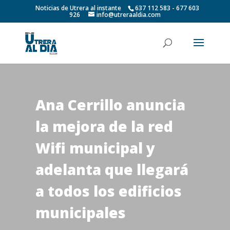
Noticias de Utrera al instante
637 112 583 - 677 603
926
info@utreraaldia.com
Ana Cerrillo anuncia
la mejora de la red
Wifi municipal y
adelanta que llegará
a todos los edificios
municipales