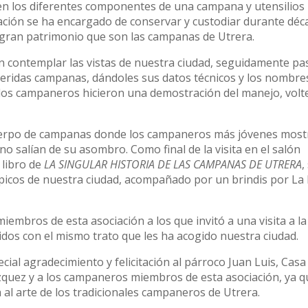
n los diferentes componentes de una campana y utensilios 
ación se ha encargado de conservar y custodiar durante déc
e gran patrimonio que son las campanas de Utrera.
n contemplar las vistas de nuestra ciudad, seguidamente pa
ueridas campanas, dándoles sus datos técnicos y los nombre
los campaneros hicieron una demostración del manejo, volt
 cuerpo de campanas donde los campaneros más jóvenes most
 no salían de su asombro. Como final de la visita en el salón
 libro de
LA SINGULAR HISTORIA DE LAS CAMPANAS DE UTRERA
,
picos de nuestra ciudad, acompañado por un brindis por La
s miembros de esta asociación a los que invitó a una visita a l
dos con el mismo trato que les ha acogido nuestra ciudad.
cial agradecimiento y felicitación al párroco Juan Luis, Casa
uez y a los campaneros miembros de esta asociación, ya q
a al arte de los tradicionales campaneros de Utrera.