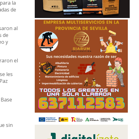
para la
adas de
saron al
s de
eo y
raron el
 se les
 Paz
a Base
ue sin