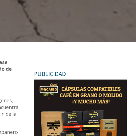
Base
do de
PUBLICIDAD
genes,
encuentra
in de la
ampanero