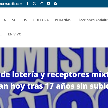
utreraaldia.com
TICA
SUCESOS
CULTURA
PEDANÍAS
Elecciones Andalu
.
EN VIVO
de lotería y receptores mix
an hoy tras 17 años sin sub