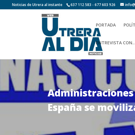
Noticias de Utrera al instante
637 112 583 - 677 603 926
info@
PORTADA
POLÍ
ENTREVISTA CON…
Administraciones 
España se moviliz