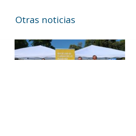
Otras noticias
Inicia en Trajano la
campaña de
concienciación del