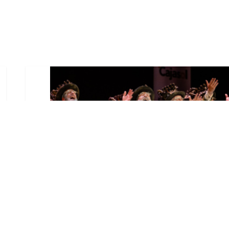
El Castillo de Utrera
vibrará esta noche bajo el
Carnaval de Cádiz con la