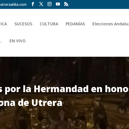
utreraaldia.com
TICA
SUCESOS
CULTURA
PEDANÍAS
Elecciones Andalu
.
EN VIVO
 por la Hermandad en honor 
ona de Utrera