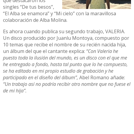
que destacaron los
singles “De tus besos”,
“El Alba se enamora” y “Mi cielo” con la maravillosa
colaboración de Alba Molina.
Es ahora cuando publica su segundo trabajo, VALERIA.
Un disco producido por Juanlu Montoya, compuesto por
10 temas que recibe el nombre de su recién nacida hija,
un álbum del que el cantante explica:
“Con Valeria he
puesto toda la ilusión del mundo, es un disco con el que me
he entregado a fondo, hasta tal punto que lo he compuesto,
se ha editado en mi propio estudio de grabación y he
participado en el diseño del álbum”,
Abel Romano añade:
“Un trabajo así no podría recibir otro nombre que no fuese el
de mi hija”.
En Valeria podremos escuchar 10 temas de un estilo muy
personal que se podría englobar en el conocido
flamenco fusión. En el mismo han participado músicos de
gran nivel como los integrantes de la banda de Vanesa
Martín.