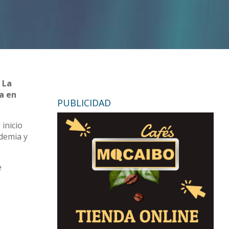
 La
la en
PUBLICIDAD
inicio
ndemia y
e