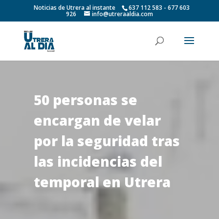
Noticias de Utrera al instante
637 112 583 - 677 603
926
info@utreraaldia.com
50 personas se
encargan de velar
por la seguridad tras
las incidencias del
temporal en Utrera