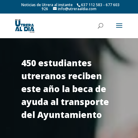
Noticias de Utrera al instante
637 112 583 - 677 603
926
info@utreraaldia.com
450 estudiantes
utreranos reciben
este año la beca de
ayuda al transporte
del Ayuntamiento