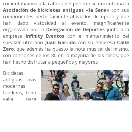
comentábamos a la cabeza del pelotón se encontraba la
Asociación de bicicletas antiguas «la Sana»
con sus
componentes perfectamente ataviados de época y que
han dado vistosidad al evento, magníficamente
organizado por la
Delegación de Deportes
junto a la
empresa
Infinity Eventos
con el mantenimiento del
speaker utrerano
Juan Garrido
con su empresa
Calle
Zero
, que además ha puesto la nota musical del mismo,
con canciones de los 80 en la mayoría de los casos, que
han hecho disfrutar a pequeños y mayores.
Bicicletas
antiguas, más
modernas,
tandems, todo
valía para
disfrutar, en la
mañana de
hoy, del
deporte de los
pedales,