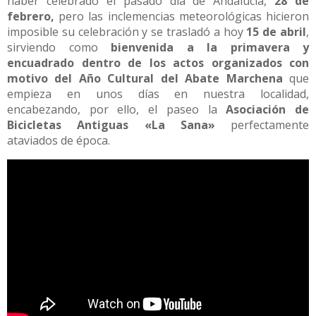
haber celebrado el pasado día de Andalucía,
28 de
febrero,
pero las inclemencias meteorológicas hicieron
imposible su celebración y se trasladó a hoy
15 de abril
,
sirviendo como
bienvenida a la primavera y
encuadrado dentro de los actos organizados con
motivo del Año Cultural del Abate Marchena
que
empieza en unos días en nuestra localidad,
encabezando, por ello, el paseo la
Asociación de
Bicicletas Antiguas «La Sana»
perfectamente
ataviados de época.