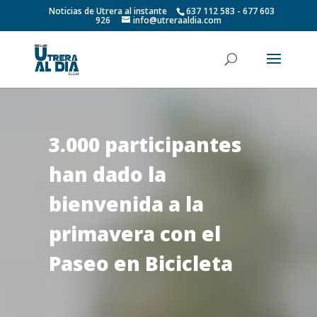
Noticias de Utrera al instante
637 112 583 - 677 603
926
info@utreraaldia.com
3.000 participantes
han dado la
bienvenida a la
primavera con el
Paseo en Bicicleta