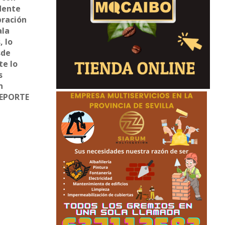
idente
bración
ala
, lo
sde
te lo
s
n
 DEPORTE