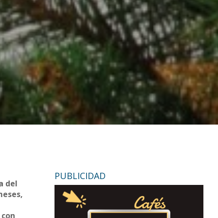
PUBLICIDAD
a del
meses,
 con