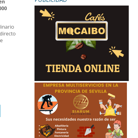
en
000
inario
directo
de