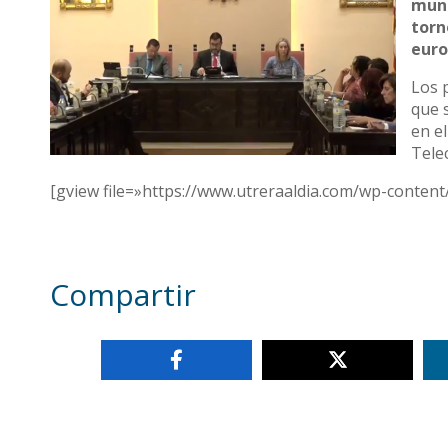
muni
torn
euro
Los 
que 
en e
Tele
[gview file=»https://www.utreraaldia.com/wp-conten
Compartir