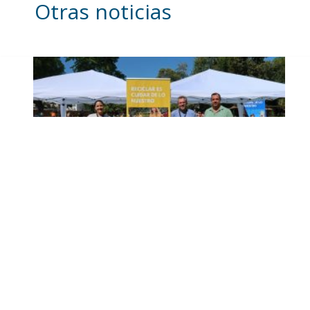
Otras noticias
Inicia en Trajano la
campaña de
concienciación del
consistorio utrerano
«Sumérgete en el reciclaje»