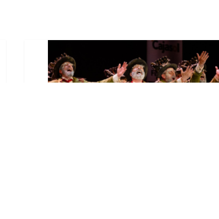
El Castillo de Utrera
vibrará esta noche bajo el
Carnaval de Cádiz con la
comparsa «Los Humanos»