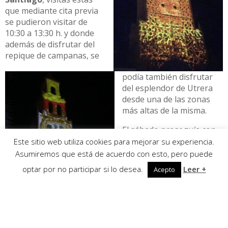
que mediante cita previa
se pudieron visitar de
10:30 a 13:30 h. y donde
además de disfrutar del
repique de campanas, se
podía también disfrutar
del esplendor de Utrera
desde una de las zonas
más altas de la misma.
El sábado proseguía con
varias actividades
Este sitio web utiliza cookies para mejorar su experiencia.
vespertinas, que además
Asumiremos que está de acuerdo con esto, pero puede
coincidían con un evento
optar por no participar si lo desea.
Leer +
Acepto
deportivo tradicional ya
en nuestro calendario,
nos referimos a las
12
horas de Baloncesto
que