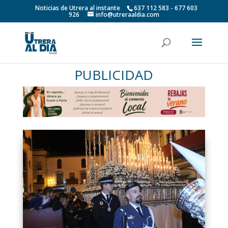
Noticias de Utrera al instante
637 112 583 - 677 603
926
info@utreraaldia.com
PUBLICIDAD